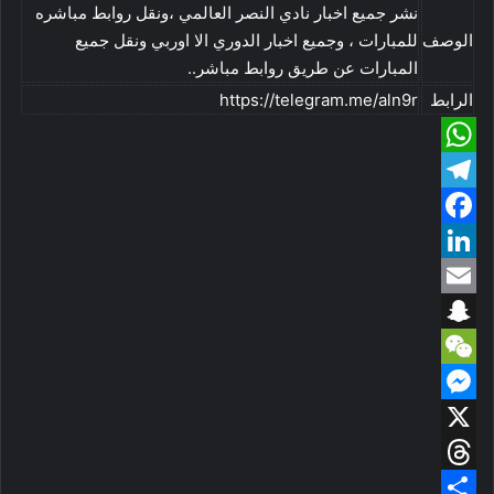
نشر جميع اخبار نادي النصر العالمي ،ونقل روابط مباشره
e
d
e
الوصف
للمبارات ، وجميع اخبار الدوري الا اوربي ونقل جميع
s
r
المبارات عن طريق روابط مباشر..
الرابط
https://telegram.me/aln9r
W
T
h
e
F
a
a
L
t
l
e
E
s
c
i
m
A
S
g
e
n
W
p
b
n
k
a
r
M
p
o
e
e
a
a
i
m
C
X
o
d
p
e
l
T
h
k
c
s
I