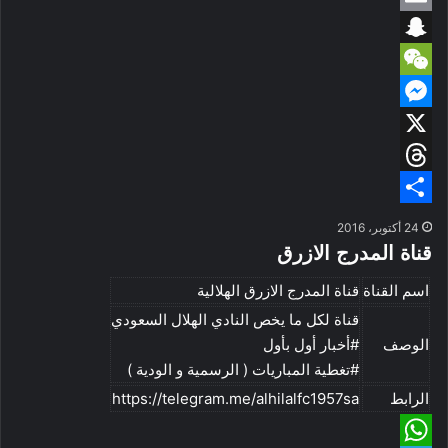
e
E
s
c
i
m
A
S
g
e
n
W
p
b
n
k
a
r
M
p
o
e
e
a
a
i
m
C
X
o
d
p
e
l
T
h
k
c
s
I
S
n
h
h
a
s
24 أكتوبر، 2016
e
h
a
r
t
قناة المدرج الازرق
n
e
a
t
اسم القناة
قناة المدرج الازرق الهلالية
g
a
r
قناة لكل ما يخص النادي الهلال السعودي
الوصف
#أخبار أول بأول
e
d
e
#تغطية المباريات ( الرسمية و الودية )
s
r
الرابط
https://telegram.me/alhilalfc1957sa