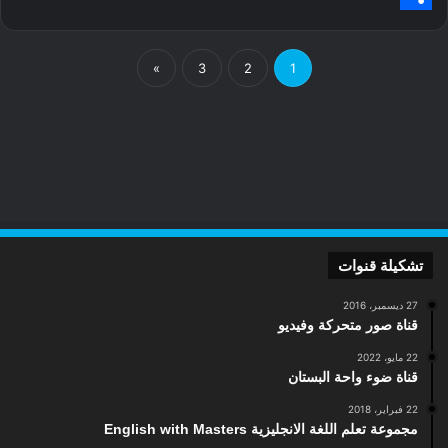
S
n
h
h
a
s
e
h
a
r
t
»
3
2
1
n
e
a
t
g
a
r
e
d
e
s
r
تشكيلة قنوات
27 ديسمبر، 2016
قناة صور متحركة وفيديو
22 مايو، 2022
قناة ضوء واحة البستان
22 فبراير، 2018
مجموعة تعلم اللغة الانجليزية English with Masters