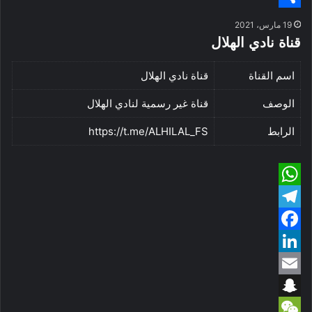
S
n
h
h
a
s
19 مارس، 2021
e
h
a
r
t
قناة نادي الهلال
n
e
a
t
اسم القناة
قناة نادي الهلال
g
a
r
الوصف
قناة غير رسمية لنادي الهلال
e
d
e
s
r
الرابط
https://t.me/ALHILAL_FS
W
T
h
e
F
a
a
L
t
l
e
E
s
c
i
m
A
S
g
e
n