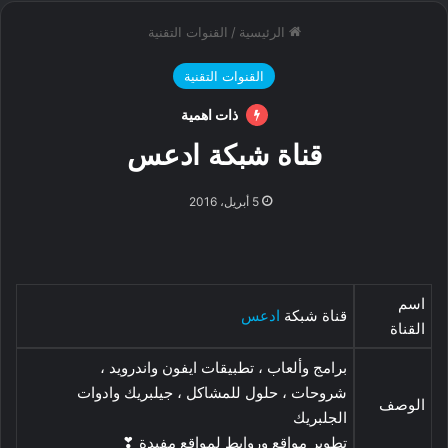
الرئيسية
/
القنوات التقنية
القنوات التقنية
ذات اهمية
قناة شبكة ادعس
5 أبريل، 2016
اسم
قناة شبكة
ادعس
القناة
برامج وألعاب ، تطبيقات ايفون واندرويد ،
شروحات ، حلول للمشاكل ، جيلبريك وادوات
الوصف
الجلبريك
تطوير مواقع وروابط لمواقع مفيدة ❣