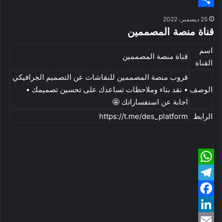
S
n
h
h
a
s
25 ديسمبر، 2022
e
h
a
r
t
قناة منصة المصممين
n
e
a
t
اسم
قناة منصة المصممين
g
a
r
القناة
قروب منصة المصممين للنقاشات عن التصميم الجرافيكي
e
d
e
الوصف
• نقد بناء وملاحظات تساعدك على تحسين تصميمك •
s
r
اجابة عن استفساراتك 🤩
الرابط
https://t.me/des_platform
W
T
h
e
F
a
a
L
t
l