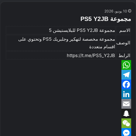
10 يونيو، 2026
مجموعة PS5 Y2JB
الاسم
مجموعة PS5 Y2JB للبلايستيشن 5
مجموعة مخصصة لتهكير وجلبريك PS5 وتحتوي على
الوصف
اقسام متعددة
الرابط
https://t.me/PS5_Y2JB
W
T
h
e
F
a
a
L
t
l
e
E
s
c
i
m
A
S
g
e
n
W
p
b
n
k
a
r