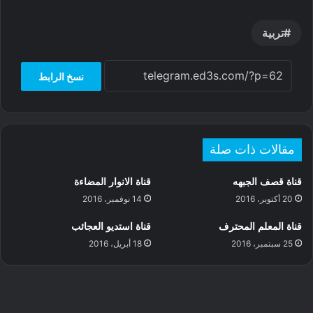
S
n
h
h
a
s
e
h
a
r
t
تربية
n
e
a
t
g
a
r
نسخ الرابط
e
d
e
s
r
مقالات ذات صلة
قناة قصف الجبهه
قناة الانوار المضاءة
20 أكتوبر، 2016
14 نوفمبر، 2016
قناة المعلم المحترف
قناة استديو العجائب
25 سبتمبر، 2016
18 أبريل، 2016