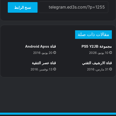
g
a
r
نسخ الرابط
e
d
e
s
r
مقالات ذات صلة
مجموعة PS5 Y2JB
قناة Android Apss
10 يونيو، 2026
20 يونيو، 2016
قناة الارشيف التقني
قناة عصر التنقية
31 مارس، 2016
13 نوفمبر، 2016