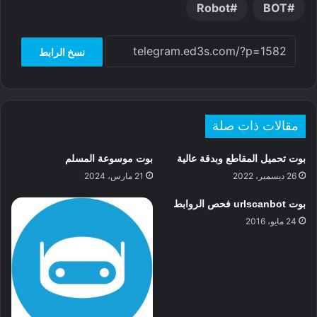
e
h
a
r
t
Robot
BOT
n
e
a
t
g
a
r
نسخ الرابط
e
d
e
s
r
مقالات ذات صلة
بوت تحميل المقاطع وبدقة عالية
بوت موسوعة المسلم
26 ديسمبر، 2022
21 مارس، 2024
بوت urlscanbot فحص الروابط
24 مايو، 2016