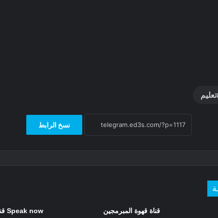
تعليم
نسخ الرابط
ة
قناة قهوة المبرمجين
Speak now قناة تعليم الانجليزية