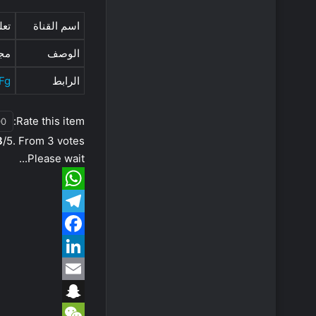
اسم القناة
تعل
الوصف
مجم
الرابط
Fg
Rate this item:
3
/5. From 3 votes.
Please wait...
W
T
h
e
F
a
a
L
t
l
e
E
s
c
i
m
A
S
g
e
n