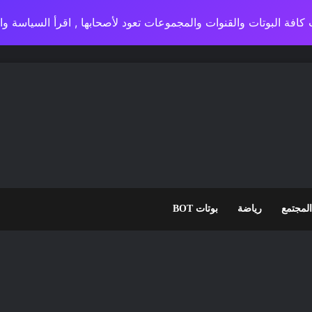
كافة البوتات والقنوات والمجموعات تعود لأصحابها , اقرأ السياسة 
المجتمع
رياضة
بوتات BOT