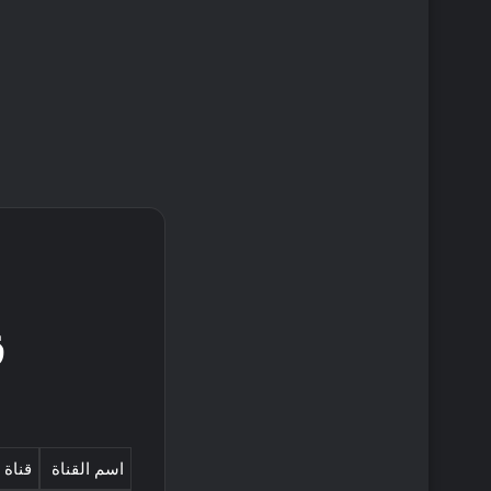
ق
اسم القناة
قناة 