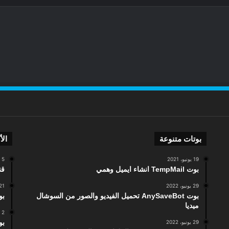
بوتات متنوعة
الأ
19 يونيو، 2021
5 أبريل، 2016
بوت TempMail انشاء ايميل وهمي
قن
29 يونيو، 2022
21 مارس، 024
بوت AnySaveBot تحميل الفيديو والصور من السوشال
بوت Tiktok info
ميديا
2 أبريل، 2016
بوت userinfobot
29 يونيو، 2022