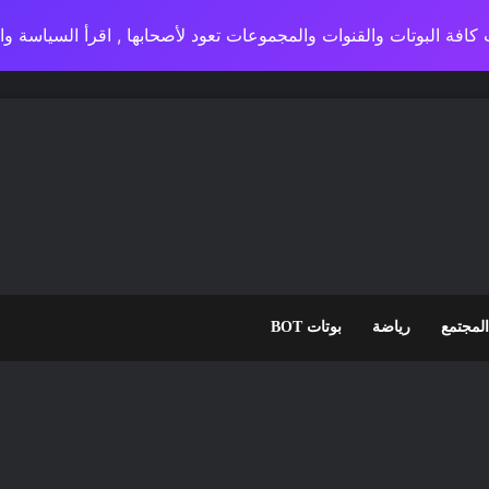
كافة البوتات والقنوات والمجموعات تعود لأصحابها , اقرأ السياسة 
المجتمع
رياضة
بوتات BOT