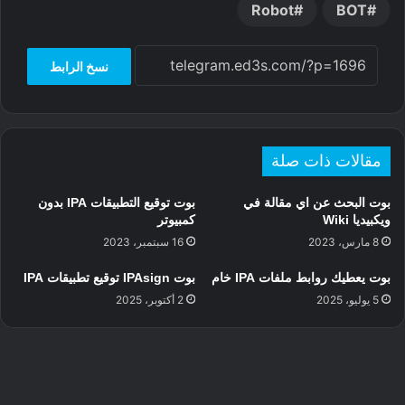
e
h
a
r
t
Robot
BOT
n
e
a
t
g
a
r
نسخ الرابط
e
d
e
s
r
مقالات ذات صلة
بوت البحث عن اي مقالة في
بوت توقيع التطبيقات IPA بدون
ويكبيديا Wiki
كمبيوتر
8 مارس، 2023
16 سبتمبر، 2023
بوت يعطيك روابط ملفات IPA خام
بوت IPAsign توقيع تطبيقات IPA
5 يوليو، 2025
2 أكتوبر، 2025