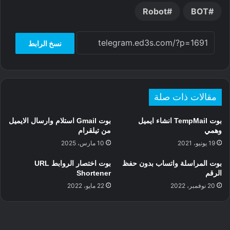
e
h
a
r
t
Robot
BOT
n
e
a
t
g
a
r
نسخ الرابط
e
d
e
s
r
مقالات ذات صلة
بوت TempMail انشاء ايميل
بوت Gmail استلام وارسال الايميل
وهمي
من تيلقرام
19 يونيو، 2021
10 مارس، 2025
بوت المراسلة واتساب بدون حفظ
بوت اختصار الروابط URL
الرقم
Shortener
20 نوفمبر، 2022
22 مايو، 2022